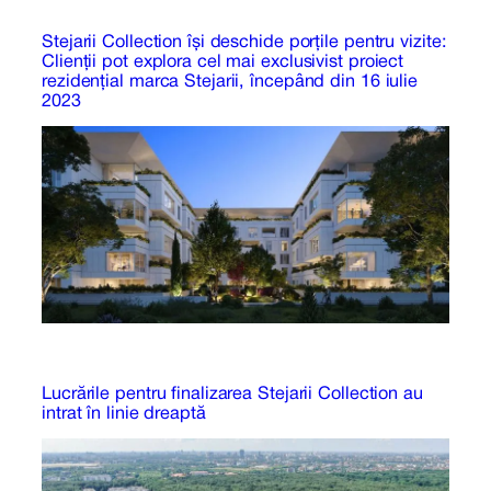
Stejarii Collection își deschide porțile pentru vizite:
Clienții pot explora cel mai exclusivist proiect
rezidențial marca Stejarii, începând din 16 iulie
2023
Lucrările pentru finalizarea Stejarii Collection au
intrat în linie dreaptă