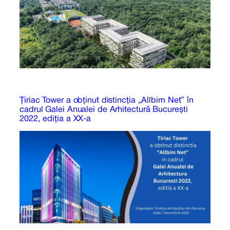
Țiriac Tower a obținut distincția „Allbim Net” în
cadrul Galei Anualei de Arhitectură București
2022, ediția a XX-a