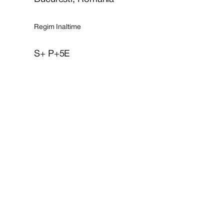
Regim Inaltime
S+ P+5E
Suprafata bruta construita
5,705mp
Ocupare
100%
Un spațiu de business
definit de eleganță și