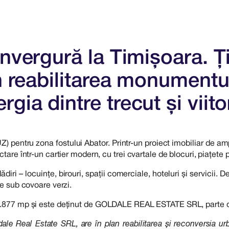
anvergură la Timișoara. Ți
n reabilitarea monumentul
ia dintre trecut și viito
) pentru zona fostului Abator. Printr-un proiect imobiliar de am
tare într-un cartier modern, cu trei cvartale de blocuri, piațete pu
clădiri – locuințe, birouri, spații comerciale, hoteluri și servic
se sub covoare verzi.
48.877 mp și este deținut de GOLDALE REAL ESTATE SRL, parte din
ldale Real Estate SRL, are în plan reabilitarea și reconversia u