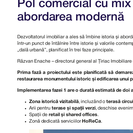
Pol comercial cu mix 
abordarea modernă
Dezvoltatorul imobiliar a ales să îmbine istoria și abo
într-un punct de întâlnire între istorie și valorile con
„dală urbană”, planificat în trei faze principale.
Răzvan Enache – directorul general al Țiriac Imobiliare –
Prima fază a proiectului este planificată să demare
restaurarea monumentului istoric și edificarea unui 
Implementarea fazei 1 are o durată estimată de doi a
Zona istorică vizitabilă
, incluzând o
terasă circ
Arii pentru
terase și spații verzi
, deschise evenim
Spații de
retail și shared offices
.
Zonă dedicată serviciilor
HoReCa
.