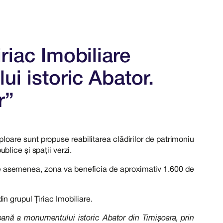
riac Imobiliare
ui istoric Abator.
r”
ploare sunt propuse reabilitarea clădirilor de patrimoniu
blice și spații verzi.
ii. De asemenea, zona va beneficia de aproximativ 1.600 de
 grupul Țiriac Imobiliare.
rbană a monumentului istoric Abator din Timișoara, prin