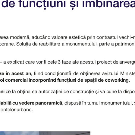
de funcțiuni și îmbinarea 
rdarea modernă, aducând valoare estetică prin contrastul vechi–n
temporane. Soluția de reabilitare a monumentului, parte a patrimon
 a explicat care vor fi cele 3 faze ale acestui proiect de anverg
ze în acest an
, fiind condiționată de obținerea avizului Minis
pol comercial incorporând funcțiuni de spații de coworking
.
ni
de la obținerea autorizației de construcție și va pune la dispo
ulabilă cu vedere panoramică
, dispusă în turnul monumentului, 
entelor urbane.