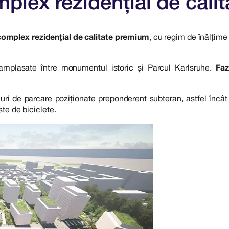
lex rezidențial de cali
 complex rezidențial de calitate premium
, cu regim de înălțime 
 amplasate între monumentul istoric și Parcul Karlsruhe.
Faz
uri de parcare poziționate preponderent subteran, astfel încât
ste de biciclete.