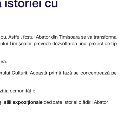
istoriei cu
ou. Astfel, fostul Abator din Timișoara se va transforma
iului Timișoarei, prevede dezvoltarea unui proiect de tip
ură.
terului Culturii. Această primă fază se concentrează pe
ziția comunității:
și
săli expoziționale
dedicate istoriei clădirii Abator.