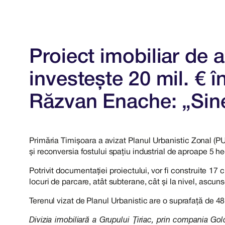
Proiect imobiliar de 
investește 20 mil. € î
Răzvan Enache: „Sinerg
Primăria Timișoara a avizat Planul Urbanistic Zonal (PUZ
și reconversia fostului spațiu industrial de aproape 5 hec
Potrivit documentației proiectului, vor fi construite 17 
locuri de parcare, atât subterane, cât și la nivel, ascun
Terenul vizat de Planul Urbanistic are o suprafață de 
Divizia imobiliară a Grupului Țiriac, prin compania Go