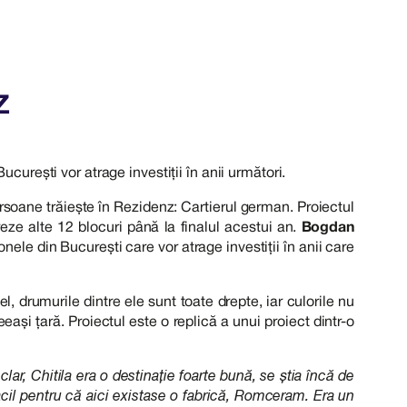
z
urești vor atrage investiții în anii următori.
oane trăiește în Rezidenz: Cartierul german. Proiectul
reze alte 12 blocuri până la finalul acestui an.
Bogdan
nele din București care vor atrage investiții în anii care
, drumurile dintre ele sunt toate drepte, iar culorile nu
ași țară. Proiectul este o replică a unui proiect dintr-o
ar, Chitila era o destinație foarte bună, se știa încă de
facil pentru că aici existase o fabrică, Romceram. Era un