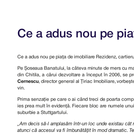
Ce a adus nou pe pia
Ce a adus nou pe piața de imobiliare Rezidenz, cartierul
Pe Șoseaua Banatului, la câteva minute de mers cu maș
din Chitila, a cărui dezvoltare a început în 2006, se p
Cernescu
, director general al Țiriac Imobiliare, vorbe
vin.
Prima senzație pe care o ai când treci de poarta complex
ies prea mult în evidență. Fiecare bloc are numele unui 
suburbie a Stuttgartului.
„Am decis să-l amplasăm într-un loc unde existau cât mai
atunci că accesul va fi îmbunătățit în mod dramatic. Ter