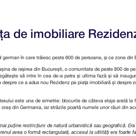
ța de imobiliare Reziden
 german în care trăiesc peste 800 de persoane, și ce zone din Buc
ina de ieșirea din București, o comunitate de peste 800 de pers
regătește să intre în cea de-a patra și ultima fază și să inaugu
ște despre ce a adus nou Rezidenz pe piața imobiliară și despre zo
ului este una de simetrie: blocurile de câteva etaje arată la fel
oraș din Germania, iar străzile poartă numele unor râuri din acee
 puține restricțiuni de natură urbanistică sau geografică. Era cl
enul avea o formă rectangulară, accesul la utilități era foarte 